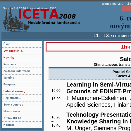
logged on: '.$x.' - '.$x
Sobota 8.8.2026 | počet návštev: 2365
6. 
novým 
11. - 13. septembe
Úvod
11th
Vyhodnotenie...
Sal
Novinky
(Simultaneous translat
Privítanie
Základné informácie...
Parallel Se
Cases & 
Termíny
Learning in Semi-Virt
Program...
Grounds of EDINET-Pro
16.00
Súťaž eLearning...
–
I. Maunonen-Eskelinen, J
Registrácia...
16.20
Applied Sciences, Finlan
Sekcia autorov...
Miesto akcie...
Technology Presentatio
16.20
Archív ICETA...
Knowledge Sharing in M
–
Kontakt
16.40
M. Unger, Siemens Prog