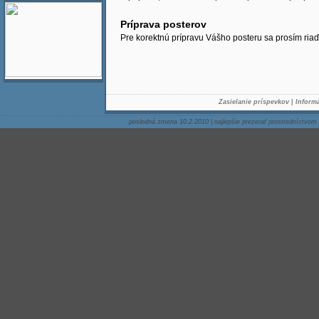
Príprava posterov
Pre korektnú prípravu Vášho posteru sa prosím ria
Zasielanie príspevkov
|
Inform
posledná zmena 10.2.2010
|
najlepšie prezerať prostredníctvom 