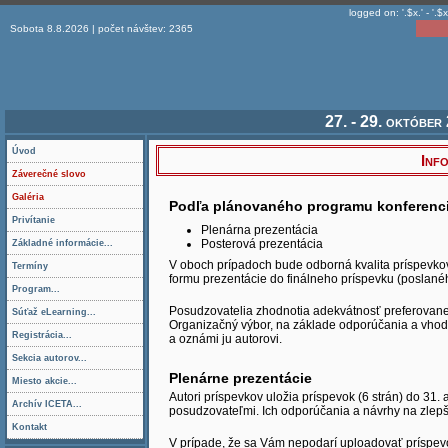
logged on: '.$x.' - '.$x
Sobota 8.8.2026 | počet návštev: 2365
27. - 29. október
Úvod
Inf
Záverečné slovo
Galéria
Podľa plánovaného programu konferenci
Privítanie
Plenárna prezentácia
Posterová prezentácia
Základné informácie...
V oboch prípadoch bude odborná kvalita príspevko
Termíny
formu prezentácie do finálneho príspevku (poslan
Program...
Posudzovatelia zhodnotia adekvátnosť preferovanej
Súťaž eLearning...
Organizačný výbor, na základe odporúčania a vhodno
Registrácia...
a oznámi ju autorovi.
Sekcia autorov...
Plenárne prezentácie
Miesto akcie...
Autori príspevkov uložia príspevok (6 strán) do 3
Archív ICETA...
posudzovateľmi. Ich odporúčania a návrhy na zlepš
Kontakt
V prípade, že sa Vám nepodarí uploadovať príspevok