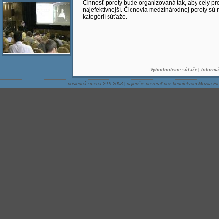
Činnosť poroty bude organizovaná tak, aby cely pr
najefektívnejší. Členovia medzinárodnej poroty sú 
kategórií súťaže.
Vyhodnotenie súťaže
|
Informá
posledná zmena 29.9.2008
|
najlepšie prezerať prostredníctvom Mozila Fir