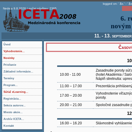
logged on: '.$x.' - '.$x
Nedela 9.8.2026 | počet návštev: 2365
6. 
novým 
11. - 13. septembe
Úvod
Časov
Vyhodnotenie...
Novinky
10
Privítanie
Zasadnutie poroty súť
Základné informácie...
10.00 - 11.00
(hotel Akadémia / Saló
Náplň stretnutia: upres
Termíny
Program...
11.00 – 17.00
Prezentácia prihlásený
Súťaž eLearning...
Vyhodnotenie víťaznýc
17.00 – 20.00
poroty.
Registrácia...
20.00 – 21.00
Spoločné zasadnutie p
Sekcia autorov...
Miesto akcie...
12
Archív ICETA...
16.00 – 16.20
Slávnostné vyhlásenie
Kontakt